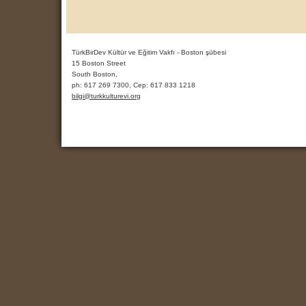
TürkBirDev Kültür ve Eğitim Vakfı - Boston şübesi
15 Boston Street
South Boston,
ph:
617 269 7300, Cep: 617 833 1218
bilgi
@turkkult
urevi
.org