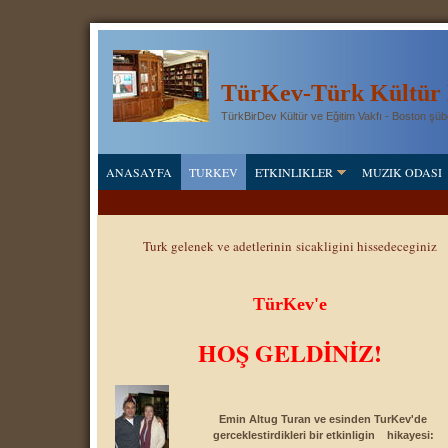
T
ü
rKev-Türk Kültür 
TürkBirDev Kültür ve Eğitim Vakfı - Boston şüb
ANASAYFA
TURKEV
ETKINLIKLER
MUZIK ODASI
Turk gelenek ve adetlerinin sicakligini hissedeceginiz
TürKev'e
HOŞ GELDİNİZ!
Emin Altug Turan ve esinden TurKev'de
gerceklestirdikleri bir etkinligin
hikayesi: