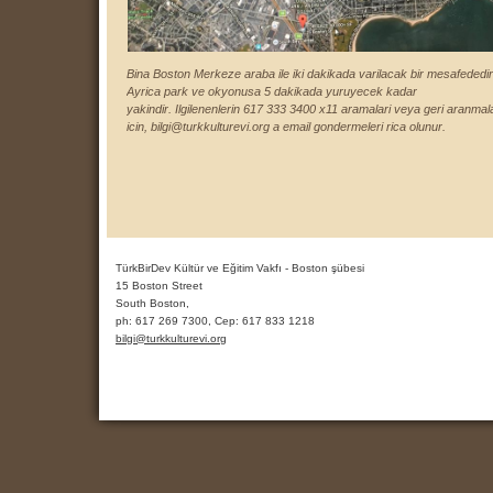
Bina Boston Merkeze araba ile iki dakikada varilacak bir mesafededir
Ayrica park ve okyonusa 5 dakikada yuruyecek kadar
yakindir.
Ilgilenenlerin 617 333 3400 x11 aramalari veya geri aranmala
icin, bilgi@turkkulturevi.org a email gondermeleri rica olunur.
TürkBirDev Kültür ve Eğitim Vakfı - Boston şübesi
15 Boston Street
South Boston,
ph:
617 269 7300, Cep: 617 833 1218
bilgi
@turkkult
urevi
.org