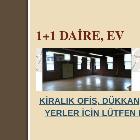
1+1 DA
İ
RE, EV
K
İ
RALIK OF
İ
S, D
Ü
KKAN
YERLER
İ
C
İ
N L
Ü
TFEN