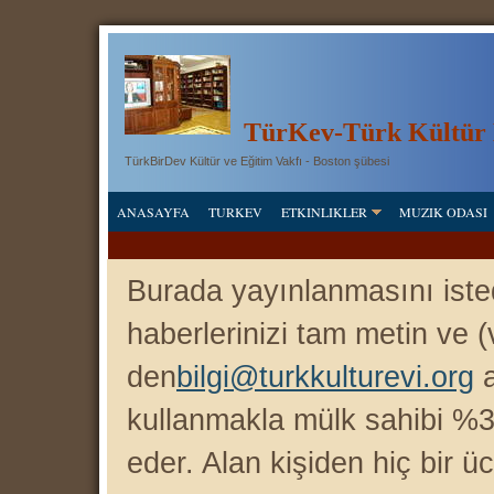
T
ü
rKev-Türk Kültür 
TürkBirDev Kültür ve Eğitim Vakfı - Boston şübesi
ANASAYFA
TURKEV
ETKINLIKLER
MUZIK ODASI
Burada yayınlanmasını istedi
haberlerinizi tam metin ve (va
den
bilgi@turkkulturevi.org
a
kullanmakla mü lk sahibi %
eder. Alan kişiden hiç bir ü
c