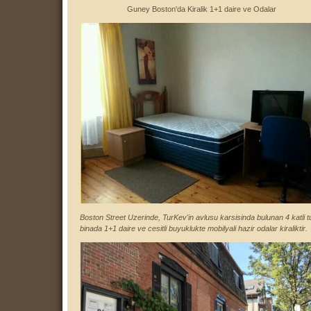
Guney Boston'da Kiralik 1+1 daire ve Odalar
Boston Street Uzerinde, TurKev'in avlusu karsisinda bulunan 4 katli t
binada 1+1 daire ve cesitli buyuklukte mobilyali hazir odalar kiraliktir.