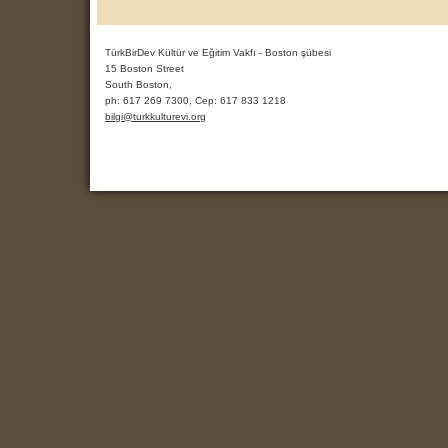
TürkBirDev Kültür ve Eğitim Vakfı - Boston şübesi
15 Boston Street
South Boston,
ph:
617 269 7300, Cep: 617 833 1218
bilgi
@turkkult
urevi
.org