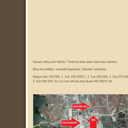
Insaat
ı
daha yeni bitmis 7 katl
ı
bu bina daire baz
ı
nda sat
ı
l
ı
kt
ı
r.
Bina
kat irtifakl
ı
, mustakil tapuludur. Daireler iskanl
ı
d
ı
r.
Bahçe katı 190.000, 1. kat: 240.000TL, 2. Kat 340.000, 3. Kat 375.00
4. Kat 390.000, En ust kat cift kat olup fiyati 440.000TL'dir.