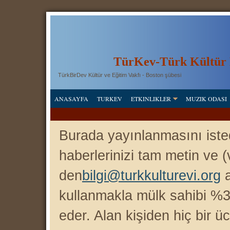
T
ü
rKev-Türk Kültür 
TürkBirDev Kültür ve Eğitim Vakfı - Boston şübesi
ANASAYFA
TURKEV
ETKINLIKLER
MUZIK ODASI
Burada yayınlanmasını istedi
haberlerinizi tam metin ve (va
den
bilgi@turkkulturevi.org
a
kullanmakla mü lk sahibi %
eder. Alan kişiden hiç bir ü
c