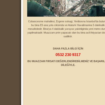
Cobancesme mahallesi, Ergene sokagi, Yenibosna Istanbul'da bulu
bu bina E5 ana yolu cikisinda ve Ataturk Havalimanina 5 dakikalik
mesafededir. Bina'ya 4 dakikalik yuruyus yakinliginda yeni metro dur
yapilmaktadir. Muazzam prim yapacak olan bu bina acil ihtiyactan do
satiliktir.
DAHA FAZLA B
İ
LG
İ
İ
Ç
İ
N
0532 230 9317
BU MUAZZAM FIRSATI DE
Ğ
ERLEND
İ
REB
İ
LMEN
İ
Z VE BA
Ş
ARI
D
İ
LE
Ğ
İ
YLE.