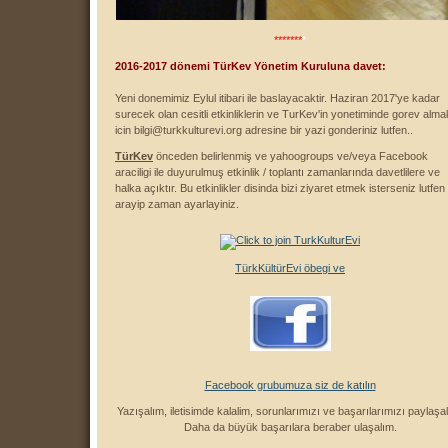
*******
*
2016-2017 dönemi TürKev Yönetim Kuruluna davet:
Yeni donemimiz Eylul itibari ile baslayacaktir. Haziran 2017'ye kadar
surecek olan cesitli etkinliklerin ve TurKev'in yonetiminde gorev alma
icin bilgi@turkkulturevi.org adresine bir yazi gonderiniz lutfen..
TürKev
önceden belirlenmiş ve yahoogroups ve/veya Facebook
araciligi ile duyurulmuş etkinlik / toplantı zamanlarında davetlilere ve
halka açıktır. Bu etkinlikler disinda bizi ziyaret etmek isterseniz lutfen
arayip zaman ayarlayiniz.
TürkKültürEvi öbegi ve
Facebook grubumuza siz de katılın
Yazışalım, iletisimde kalalim, sorunlarımızı ve başarılarımızı paylaşa
Daha da büyük başarılara beraber ulaşalım.