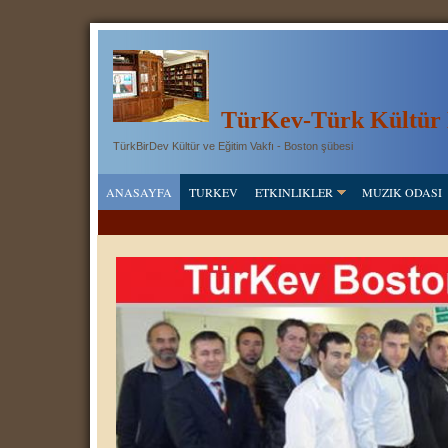
T
ü
rKev-Türk Kültür 
TürkBirDev Kültür ve Eğitim Vakfı - Boston şübesi
ANASAYFA
TURKEV
ETKINLIKLER
MUZIK ODASI