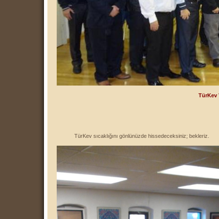
T
ü
rKev
TürKev sıcaklığını gönlünüzde hissedeceksiniz; bekleriz.