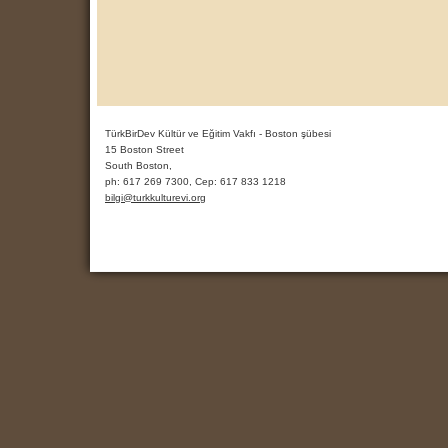
TürkBirDev Kültür ve Eğitim Vakfı - Boston şübesi
15 Boston Street
South Boston,
ph:
617 269 7300, Cep: 617 833 1218
bilgi
@turkkult
urevi
.org